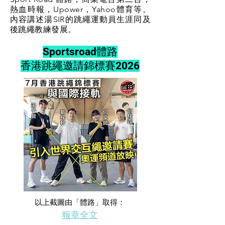
熱血時報，Upower，Yahoo體育等。
內容講述湯SIR的跳繩運動員生涯同及
後跳繩教練發展。
Sportsroad體路
香港跳繩邀請錦標賽2026
​以上截圖由「體路」取得：
​報章全文