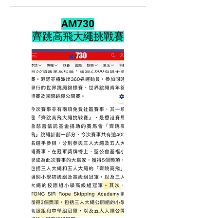
AM730
齊跳高飛大繩挑戰賽