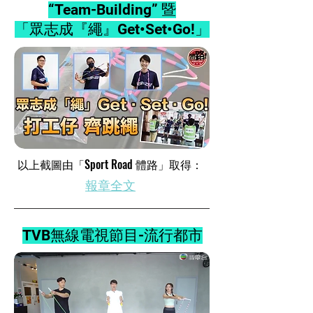
“Team-Building” 暨
「眾志成『繩』Get•Set•Go!」
​以上截圖由「Sport Road 體路」取得：
​報章全文
TVB無線電視節目-流行都市