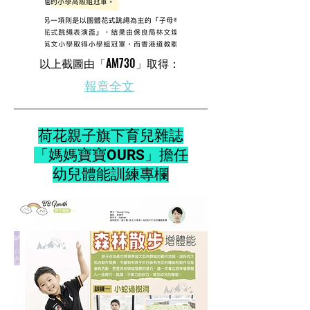
​以上截圖由「AM730」取得：
​報章全文
荷花親子旗下育兒雜誌
「媽媽寶寶OURS」擔任
幼兒體能訓練專欄