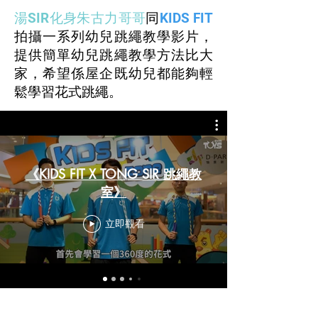
湯SIR化身朱古力哥哥
同
KIDS FIT
拍攝一系列幼兒跳繩教學影片，
提供簡單幼兒跳繩教學方法比大
家，希望係屋企既幼兒都能夠輕
鬆學習花式跳繩。
《KIDS FIT X TONG SIR 跳繩教
室》
立即觀看