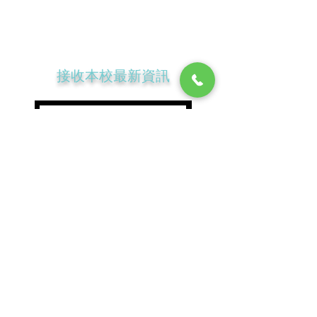
​跳繩課程
​跳繩知識
​跳繩表演
彩虹章別
湯記士多
學生成就
​接收本校最新資訊
Subscribe Now
Tel:
9253 2583
Fax:
3847 5963
Email:
tongs.rsa@gmail.com
TONG SIR Rope Skipping Academy Limited