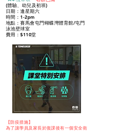
(體驗、幼兒及初班)
日期：逢星期六
時間：1-2pm
地點：賽馬會屯門蝴蝶灣體育館/屯門
泳池壁球室
費用：$110堂
【防疫措施】
為了讓學員及家長於復課後有一個安全衛