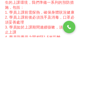
生的上課環境，我們準備一系列的預防措
施，包括：
1. 學員上課前需探熱，確保身體狀況健康
2. 學員上課前後必須洗手及消毒，口罩必
須妥善處理
3. 學員如於上課期間連續咳嗽，須立即停
止上課
​4. 學員與學員之間相隔1.5米距離
＊所有課堂不設試堂、調堂及請假（病假除外，必
需提供醫生證明）
＊如上課當天開課前 2 小時天文台懸掛 8 號或以上
風球、黑色暴雨警告信號，當日課堂將取消，不設
補堂
＊表現較佳的學員，更有機會被挑選成為本校精英
運動員
＊因體育館租場問題，訓練班地點或有所轉變。(大
興體育館/兆麟體育館/賽馬會屯門蝴蝶灣體育館/屯
門泳池壁球室)
立即報名