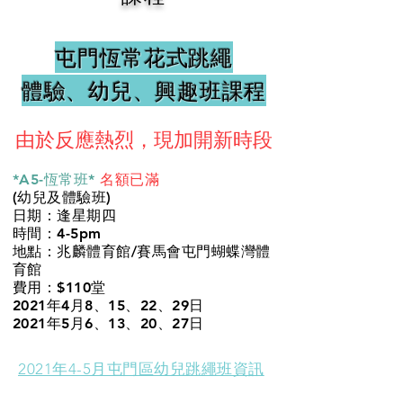
屯門恆常花式跳繩
體驗、幼兒、興趣班課程
由於反應熱烈，現加開新時段
*A5-恆常班*
名額已滿
(幼兒及體驗班)
日期：逢星期四
時間：4-5pm
地點：兆麟體育館/賽馬會屯門蝴蝶灣體
育館
費用：$110堂
2021年4月8、15、22、29日
2021年5月6、13、20、27日
2021年4-5月屯門區幼兒跳繩班資訊