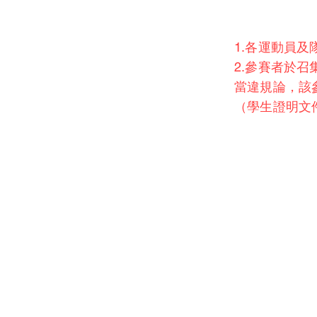
1.各運動員
2.參賽者於
當違規論，該
（學生證明文