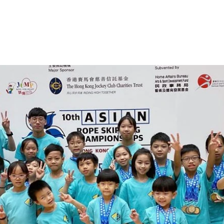
教練
跳繩課程
跳繩知識
彩虹章別
媒體資