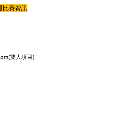
繩比賽資訊
30pm(雙人項目)