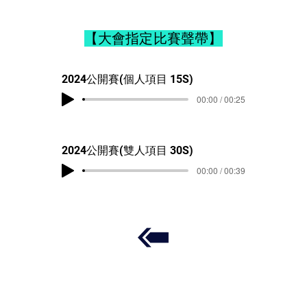
【大會指定比賽聲帶】
2024公開賽(個人項目 15S)
00:00 / 00:25
2024公開賽(雙人項目 30S)
00:00 / 00:39
​跳繩知識
​跳繩表演
彩虹章別
湯記士