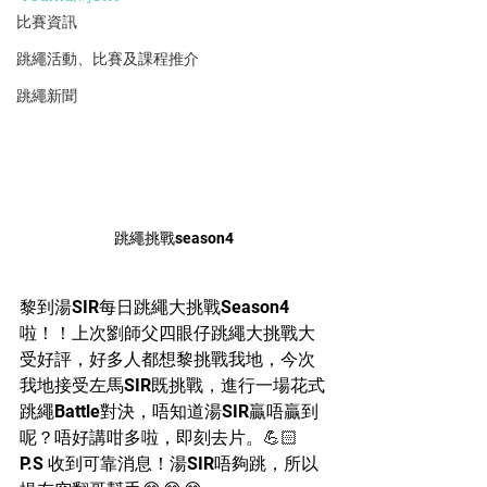
比賽資訊
跳繩活動、比賽及課程推介
跳繩新聞
跳繩挑戰season4
黎到湯SIR每日跳繩大挑戰Season4
啦！！上次劉師父四眼仔跳繩大挑戰大
受好評，好多人都想黎挑戰我地，今次
我地接受左馬SIR既挑戰，進行一場花式
跳繩Battle對決，唔知道湯SIR贏唔贏到
呢？唔好講咁多啦，即刻去片。💪🏻
P.S 收到可靠消息！湯SIR唔夠跳，所以