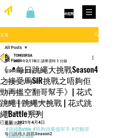
文章
All Posts
TONGSRSA
All Posts
2021年2月18日
讀畢需時 1 分鐘
《📍每日跳繩大挑戰Season4
湯SIR跳繩運動小分享
之接受馬SIR挑戰之唔夠佢
湯SIR花式跳繩教室
勁再搵空翻哥幫手》| 花式
課程快訊
跳繩 | 跳繩大挑戰 | 花式跳
湯SIR花式跳繩動作字典
繩Battle系列
學生成就-比賽成績
已更新：
2021年4月4日
最新消息
#跳繩Battle
#唔夠跳要搵幫手
#空翻哥
每日跳繩大挑戰Season2
Tedma馬SIR