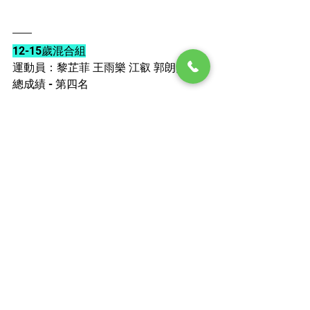
12-15歲混合組
運動員：黎芷菲 王雨樂 江叡 郭朗熙
總成績 - 第四名
更多比賽資訊請留意我們最新更新。
其他有關跳繩的問題可前往 
跳繩常見問
題 (一)
 、 
跳繩常見問題 (二)
 、 
跳繩常
見問題 (三)
 、 
跳繩常見問題 (四)
 。 
最新跳繩課程快訊可前往 
跳繩課程專
區
 。
除花式跳繩課程資訊，之後會有更多跳
繩及其他運動的小知識分享給大家，記
得繼續支持及留意 
湯SIR跳繩學校
 及 
湯