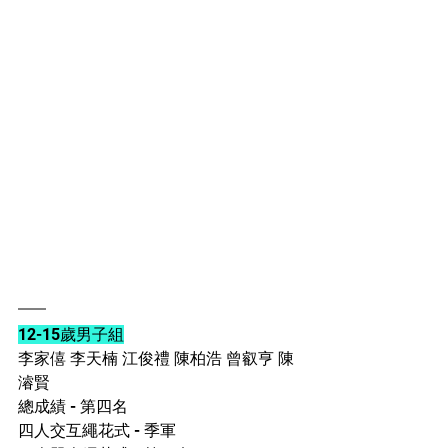
12-15歲男子組
李家僖 李天楠 江俊禮 陳柏浩 曾叡亨 陳
濬賢
總成績 - 第四名
四人交互繩花式 - 季軍 