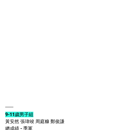
9-11歲男子組
黃安然 張瑋竣 周庭糠 鄭俊謙
總成績 - 季軍 