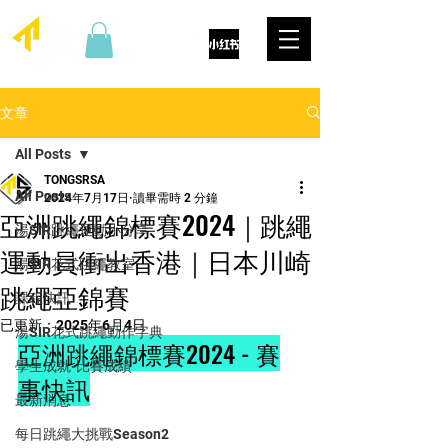
文章
All Posts
TONGSRSA
All Posts
2024年7月17日
讀畢需時 2 分鐘
亞洲跳繩錦標賽2024｜跳繩
湯SIR跳繩運動小分享
運動員衝出香港｜日本川崎
湯SIR花式跳繩教室
跳繩亞錦賽
課程快訊
已更新：
2025年6月4日
湯SIR花式跳繩動作字典
亞洲跳繩錦標賽2024 - 賽
學生成就-比賽成績
事快訊
最新消息
每日跳繩大挑戰Season2