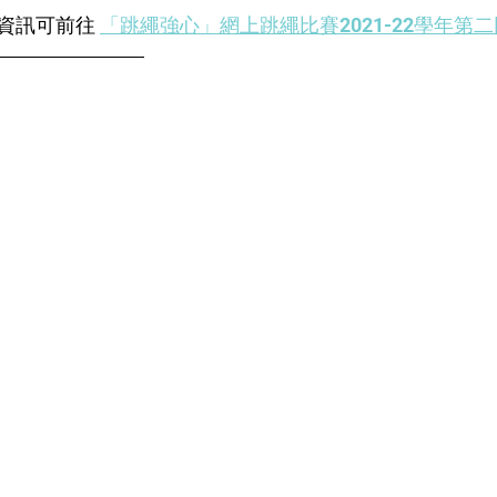
資訊可前往 
「跳繩強心」網上跳繩比賽2021-22學年第