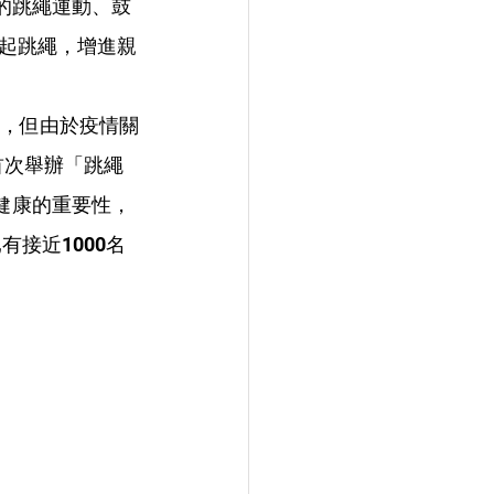
臟的跳繩運動、鼓
起跳繩，增進親
」，但由於疫情關
首次舉辦「跳繩
健康的重要性，
接近1000名