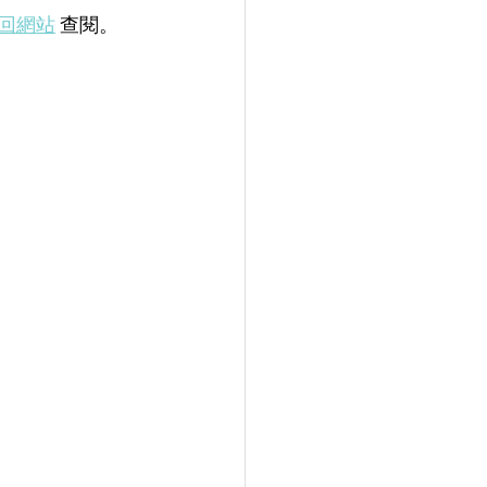
二回網站
 查閱。