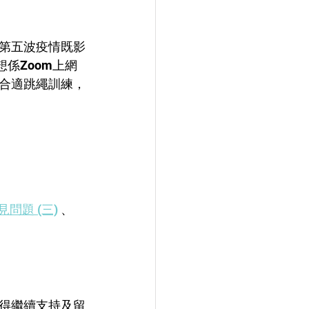
第五波疫情既影
係Zoom上網
合適跳繩訓練，
問題 (三)
 、 
得繼續支持及留