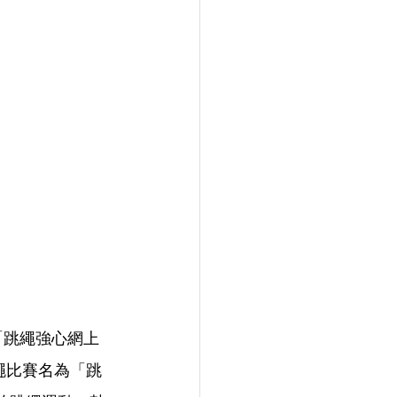
「跳繩強心網上
跳繩比賽名為「跳