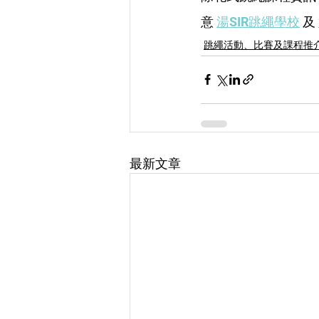
意 
湯SIR跳繩學校
 及 
跳繩活動、比賽及課程推
最新文章