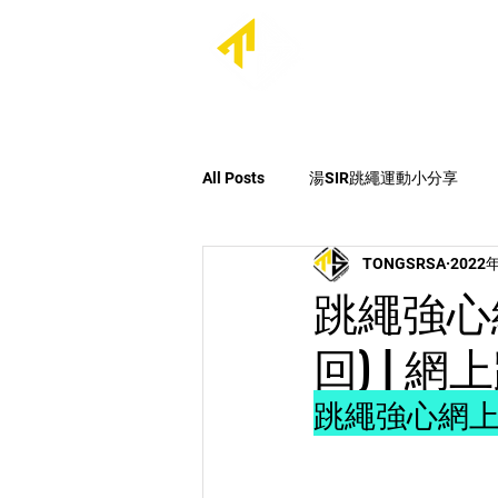
首頁
關於我們
All Posts
湯SIR跳繩運動小分享
TONGSRSA
2022
最新消息
每日跳繩大挑戰Seas
跳繩強心網
回) | 
跳繩強心網上跳