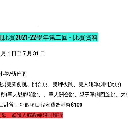
賽2021-22學年第二回 - 比賽資料
月 1 日至 7 月 31 日
小學/幼稚園
5秒(雙腳前跳、開合跳、雙腳後跳、雙人繩單側回旋跳)
 秒(單人雙腳前跳、、單人開合跳、親子單側回旋跳、大繩
目計算，每個項目報名費為港幣$100
父母、監護人或教練陪同進行