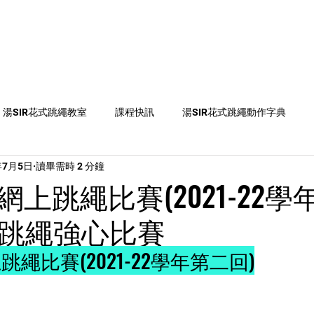
教練
跳繩課程
跳繩知識
彩虹章別
媒體資
湯SIR花式跳繩教室
課程快訊
湯SIR花式跳繩動作字典
年7月5日
讀畢需時 2 分鐘
on2
比賽資訊
跳繩活動、比賽及課程推介
跳繩新聞
上跳繩比賽(2021-22學
網上跳繩強心比賽
繩比賽(2021-22學年第二回)