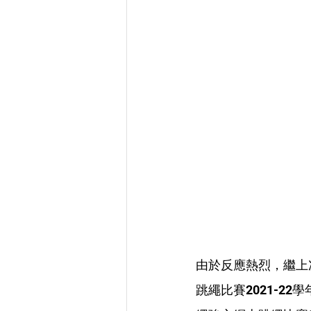
由於反應熱烈，繼上
跳繩比賽2021-2