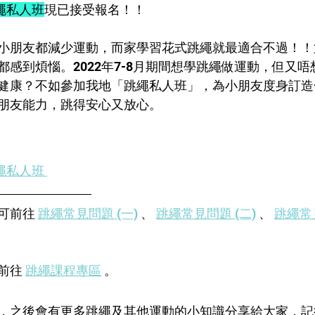
跳繩私人班
現已接受報名！！
小朋友都減少運動，而家學習花式跳繩就最適合不過！！
感到煩惱。2022年7-8月期間想學跳繩做運動，但又唔想
健康？不如參加我地「跳繩私人班」，為小朋友度身訂造
朋友能力，跳得安心又放心。
繩私人班 
可前往 
跳繩常見問題 (一)
 、 
跳繩常見問題 (二)
 、 
跳繩常見
 
前往 
跳繩課程專區
 。
，之後會有更多跳繩及其他運動的小知識分享給大家，記