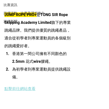
比賽資訊
跳繩活動、比賽及課程推介
JUMP ROPE PRO+
是TONG SIR Rope 
跳繩新聞
Skipping Academy Limited旗下的專業
跳繩品牌。我們提供優質的跳繩產品，
適合從初學者到專業運動員的各個級別
的跳繩愛好者。
香港第一間公司擁有不同顏色的
2.5mm 花式wire膠繩。
為初學者到專業運動員提供跳繩設
備。
點擊前往網站查看