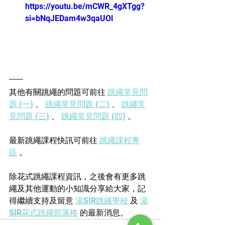
https://youtu.be/mCWR_4gXTgg?
si=bNqJEDam4w3qaUOl
其他有關跳繩的問題可前往 
跳繩常見問
題 (一)
 、 
跳繩常見問題 (二)
 、 
跳繩常
見問題 (三)
 、 
跳繩常見問題 (四)
 。
最新跳繩課程快訊可前往 
跳繩課程專
區
 。
除花式跳繩課程資訊，之後會有更多跳
繩及其他運動的小知識分享給大家，記
得繼續支持及留意 
湯SIR跳繩學校
 及 
湯
SIR花式跳繩部落格
 的最新消息。