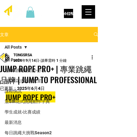
文章
All Posts
TONGSRSA
All Posts
2024年9月14日
讀畢需時 1 分鐘
JUMP ROPE PRO+ | 專業跳繩
湯SIR跳繩運動小分享
品牌 | JUMP TO PROFESSIONAL
湯SIR花式跳繩教室
已更新：
2025年6月4日
課程快訊
JUMP ROPE PRO+
湯SIR花式跳繩動作字典
學生成就-比賽成績
最新消息
每日跳繩大挑戰Season2