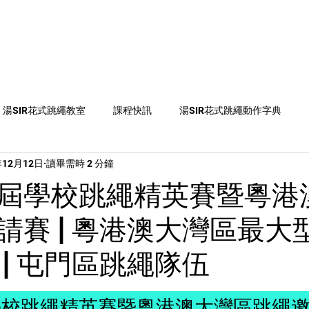
教練
跳繩課程
跳繩知識
彩虹章別
媒體資
湯SIR花式跳繩教室
課程快訊
湯SIR花式跳繩動作字典
年12月12日
讀畢需時 2 分鐘
on2
比賽資訊
跳繩活動、比賽及課程推介
跳繩新聞
屆學校跳繩精英賽暨粵港
請賽 | 粵港澳大灣區最大
 | 屯門區跳繩隊伍
學校跳繩精英賽暨粵港澳大灣區跳繩