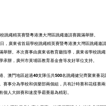
屆學校跳繩精英賽暨粵港澳大灣區跳繩邀請賽圓滿舉辦。
至10 日，廣東省首屆學校跳繩精英賽暨粵港澳大灣區跳繩邀
滿舉辦。本次賽事由廣東省教育廳指導，廣東省學校跳繩
學承辦，廣州市黃埔區教育基金會等友好單位支持。 
港、澳門地區超過40支隊伍共500名跳繩健兒齊聚東薈
。賽事分為學校和俱樂部兩個組，共有計時賽和花樣賽兩
有個人大師賽和速度爭霸賽最為精彩。