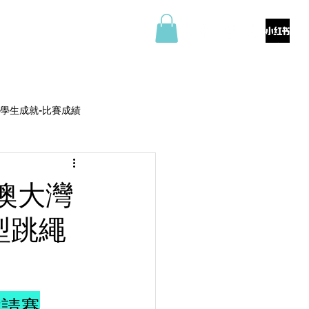
料
商店
聯絡我們
學生成就-比賽成績
澳大灣
型跳繩
邀請賽