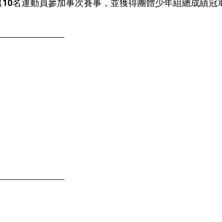
派出10名運動員參加事次賽事，並獲得團體少年組總成績冠