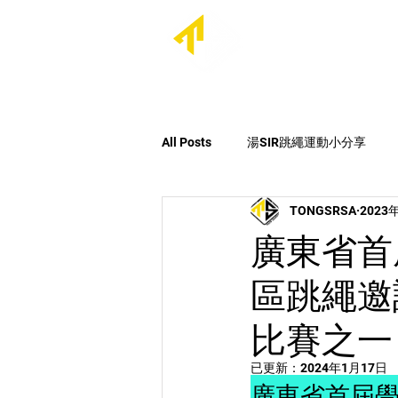
首頁
關於我們
All Posts
湯SIR跳繩運動小分享
TONGSRSA
2023
最新消息
每日跳繩大挑戰Seas
廣東省首
區跳繩邀
比賽之一
已更新：
2024年1月17日
廣東省首屆