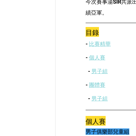
今次賽事湯SIR共
績亞軍。
目錄
- 
比賽精華
- 
個人賽
  - 
男子組
- 
團體賽
  - 
男子組
個人賽
男子俱樂部兒童組