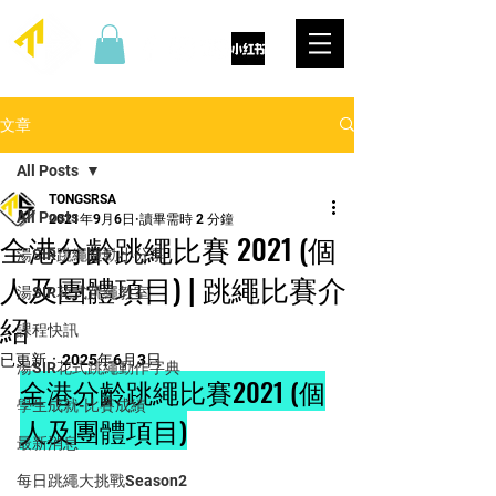
文章
All Posts
TONGSRSA
All Posts
2021年9月6日
讀畢需時 2 分鐘
全港分齡跳繩比賽 2021 (個
湯SIR跳繩運動小分享
人及團體項目) | 跳繩比賽介
湯SIR花式跳繩教室
紹
課程快訊
已更新：
2025年6月3日
湯SIR花式跳繩動作字典
全港分齡跳繩比賽2021 (個
學生成就-比賽成績
人及團體項目)
最新消息
每日跳繩大挑戰Season2