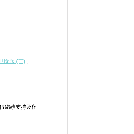
問題 (三)
 、 
得繼續支持及留