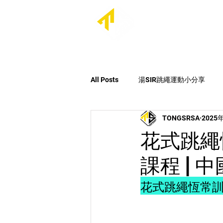
首頁
關於我們
All Posts
湯SIR跳繩運動小分享
TONGSRSA
2025
最新消息
每日跳繩大挑戰Seas
花式跳繩
課程 | 
花式跳繩恆常訓練