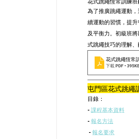
花式跳繩恆常訓練班(屯
為了推廣跳繩運動，
續運動的習慣，提升屯
及平衡力。初級班將
式跳繩技巧的理解、
花式跳繩恆常訓
下載 PDF • 395K
屯門區花式跳繩訓
目錄：
- 
課程基本資料
- 
報名方法
 - 
報名要求