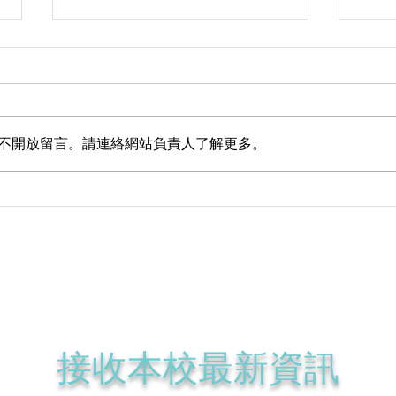
不開放留言。請連絡網站負責人了解更多。
《2026屯門區花式跳繩暑期班
20
快訊》| 屯門暑期班/屯門暑期
恆常
興趣班/屯門暑期班/暑期課程
中國
​跳繩知識
​跳繩表演
彩虹章別
湯記士
​接收本校最新資訊