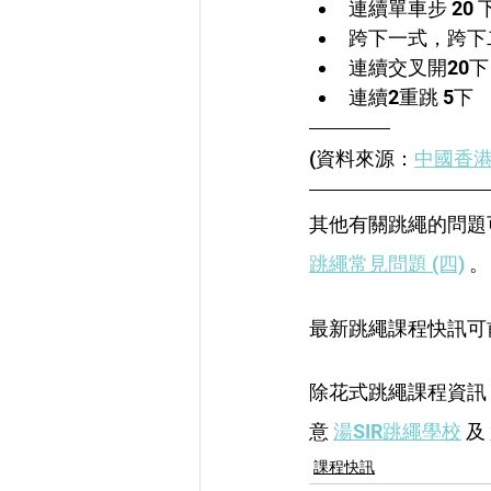
連續單車步 20 
跨下一式，跨下
連續交叉開20下
連續2重跳 5下
(資料來源：
中國香
其他有關跳繩的問題
跳繩常見問題 (四)
 。
最新跳繩課程快訊可
除花式跳繩課程資訊
意 
湯SIR跳繩學校
 及 
課程快訊