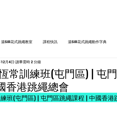
教練
跳繩課程
跳繩知識
彩虹章別
媒體資
湯SIR花式跳繩教室
課程快訊
湯SIR花式跳繩動作字典
年12月4日
讀畢需時 2 分鐘
on2
比賽資訊
跳繩活動、比賽及課程推介
跳繩新聞
恆常訓練班(屯門區) | 屯
中國香港跳繩總會
班(屯門區) | 屯門區跳繩課程 | 中國香