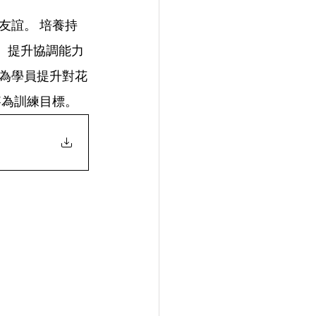
友誼。 培養持
， 提升協調能力
為學員提升對花
賽為訓練目標。