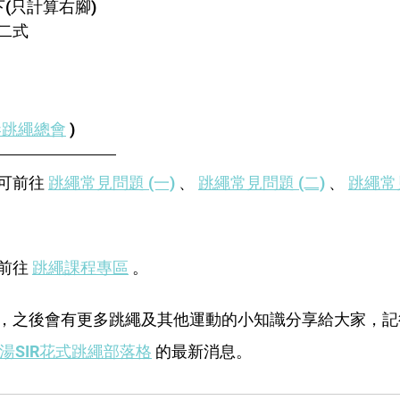
下(只計算右腳)
二式
港跳繩總會
 )
可前往 
跳繩常見問題 (一)
 、 
跳繩常見問題 (二)
 、 
跳繩常見
 
前往 
跳繩課程專區
 。
，之後會有更多跳繩及其他運動的小知識分享給大家，記
湯SIR花式跳繩部落格
 的最新消息。