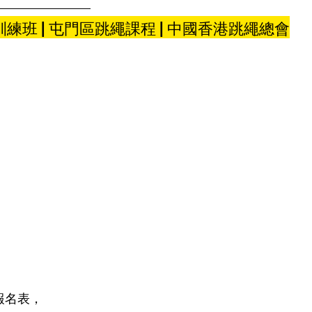
練班 | 屯門區跳繩課程 | 中國香港跳繩總會
報名表，