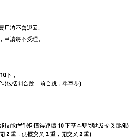
費用將不會退回。
，申請將不受理。
10下，
作(包括開合跳，前合跳，單車步)
技能(**能夠懂得連續 10 下基本雙腳跳及交叉跳繩) 
開 2 重，側擺交叉 2 重，開交叉 2 重)