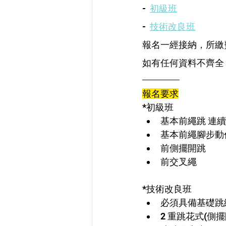
-  
初級班
-  
技術改良班
報名一經接納，所繳
如有任何資料不齊全
報名要求
*初級班
基本前繩跳 連續
基本前繩腳步動
前側擺開跳
前交叉繩
*技術改良班
必須具備基礎跳繩
2 重跳花式(側擺