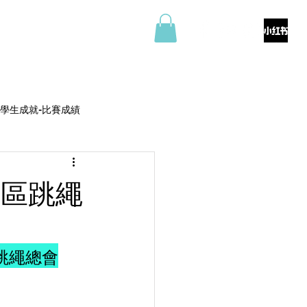
料
商店
聯絡我們
學生成就-比賽成績
門區跳繩
港跳繩總會