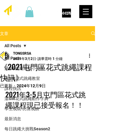
文章
All Posts
TONGSRSA
All Posts
2021年3月2日
讀畢需時 1 分鐘
《2021屯門區花式跳繩課程
湯SIR跳繩運動小分享
快訊》
湯SIR花式跳繩教室
已更新：
2024年12月9日
課程快訊
2021年3-5月屯門區花式跳
湯SIR花式跳繩動作字典
繩課程現已接受報名！！
學生成就-比賽成績
最新消息
每日跳繩大挑戰Season2