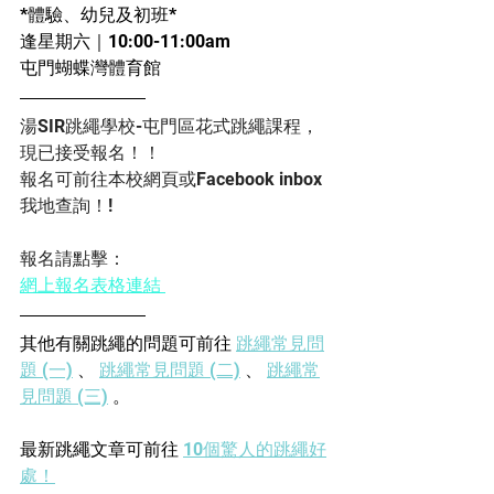
*體驗、幼兒及初班*
逢星期六｜10:00-11:00am
屯門蝴蝶灣體育館
湯SIR跳繩學校-屯門區花式跳繩課程，
現已接受報名！！
報名可前往本校網頁或Facebook inbox
我地查詢！!
報名請點擊：
網上報名表格連結
其他有關跳繩的問題可前往 
跳繩常見問
題 (一)
 、 
跳繩常見問題 (二)
 、 
跳繩常
見問題 (三)
 。
最新跳繩文章可前往 
10個驚人的跳繩好
處！