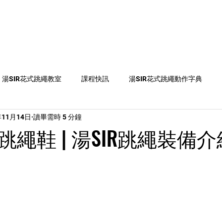
教練
跳繩課程
跳繩知識
彩虹章別
媒體資
湯SIR花式跳繩教室
課程快訊
湯SIR花式跳繩動作字典
年11月14日
讀畢需時 5 分鐘
on2
比賽資訊
跳繩活動、比賽及課程推介
跳繩新聞
繩鞋 | 湯SIR跳繩裝備介