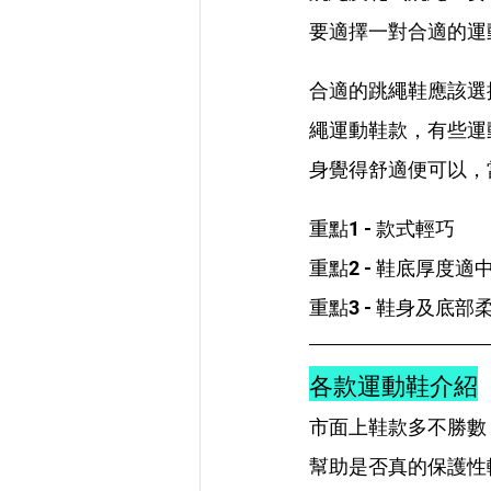
要適擇一對合適的運
合適的跳繩鞋應該選
繩運動鞋款，有些運
身覺得舒適便可以，
重點1 - 款式輕巧
重點2 - 鞋底厚度適
重點3 - 鞋身及底部
各款運動鞋介紹
市面上鞋款多不勝數
幫助是否真的保護性