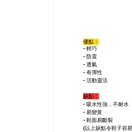
優點：
- 輕巧
- 防震
- 透氣
- 有彈性
- 活動靈活
缺點：
- 吸水性強，不耐水
- 易變黃
- 鞋面易斷裂
(以上缺點令鞋子容