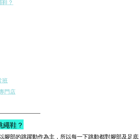
繩鞋？
常班
專門店
跳繩鞋？
以腳部的跳躍動作為主，所以每一下跳動都對腳部及足底