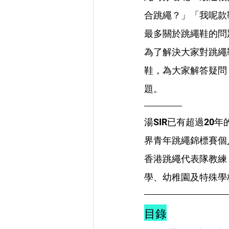
合跳繩？」「我呢款
最多關於跳繩鞋的問
為了解決大家對跳繩
鞋，為大家解答疑問
題。
湯SIR已有超過20
界青年跳繩錦標賽個
香港跳繩代表隊教練
學、幼稚園及特殊學
目錄