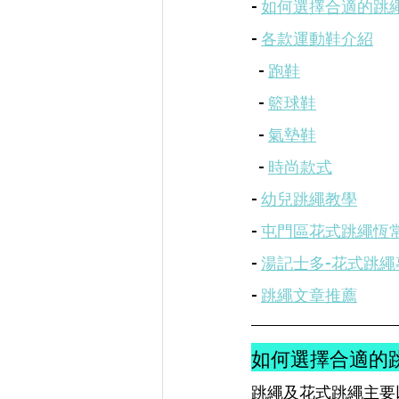
- 
如何選擇合適的跳
- 
各款運動鞋介紹
  - 
跑鞋
  - 
籃球鞋
  - 
氣墊鞋
  - 
時尚款式
- 
幼兒跳繩教學
- 
屯門區花式跳繩恆
- 
湯記士多-花式跳繩
- 
跳繩文章推薦
如何選擇合適的
跳繩及花式跳繩主要