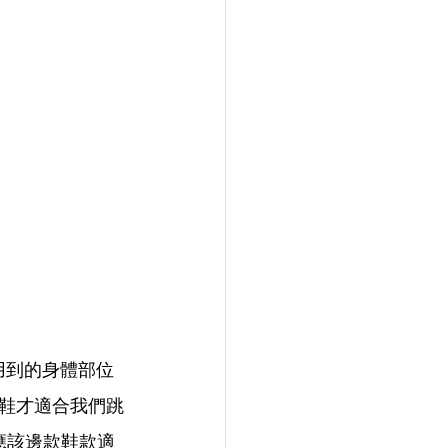
用到的身體部位
鞋才適合我們跳
應該邊款鞋款適