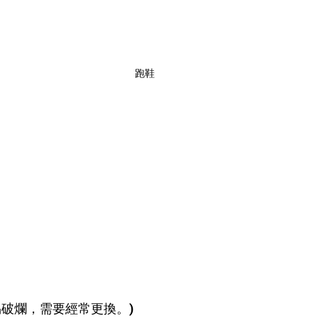
跑鞋
易破爛，需要經常更換。)