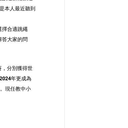
是本人最近聽到
選擇合適跳繩
解答大家的問
出賽，分別獲得世
024年更成為
績。
現任教中小