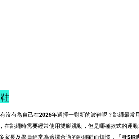
繩鞋
有沒有為自己
在2026年選擇一對新的波鞋呢？跳繩最常
，在跳繩時需要經常使用雙腳跳動，但是哪種款式的運動
多家長及學員經常為適擇合適的跳繩鞋而煩惱，「呀SIR