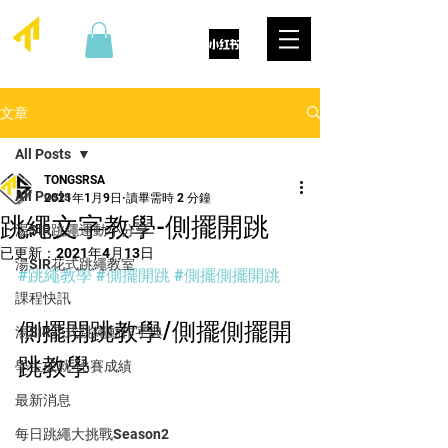
文章
All Posts
TONGSRSA
All Posts
2021年1月9日
讀畢需時 2 分鐘
跳繩文字教學-側擺開跳
湯SIR跳繩運動小分享
已更新：
2021年4月13日
湯SIR花式跳繩教室
#跳繩教學
#側擺開跳
#側擺側擺開跳
課程快訊
側擺開跳教學/側擺側擺開
湯SIR花式跳繩動作字典
跳教學
學生成就-比賽成績
最新消息
每日跳繩大挑戰Season2