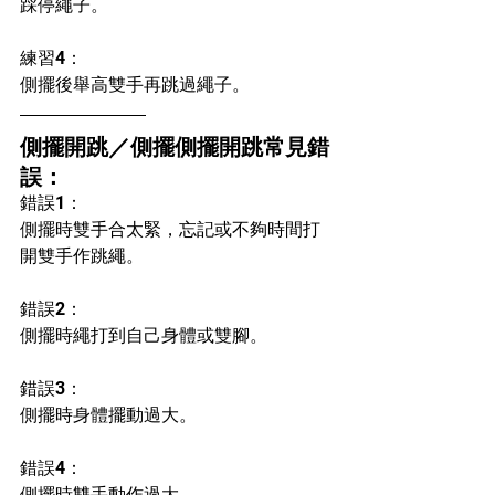
踩停繩子。
練習4：
側擺後舉高雙手再跳過繩子。
側擺開跳／側擺側擺開跳常見錯
誤：
錯誤1：
側擺時雙手合太緊，忘記或不夠時間打
開雙手作跳繩。
錯誤2：
側擺時繩打到自己身體或雙腳。
錯誤3：
側擺時身體擺動過大。
錯誤4：
側擺時雙手動作過大。