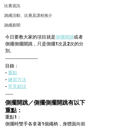
比賽資訊
跳繩活動、比賽及課程推介
跳繩新聞
今日要教大家的項目就是
側擺開跳
或者
側擺側擺開跳
，只是側擺1次及2次的分
別。
目錄：
- 
重點
- 
練習方法
- 
常見錯誤
側擺開跳／側擺側擺開跳有以下
重點：
重點1：
側擺時雙手各拿著1個繩柄，身體面向前