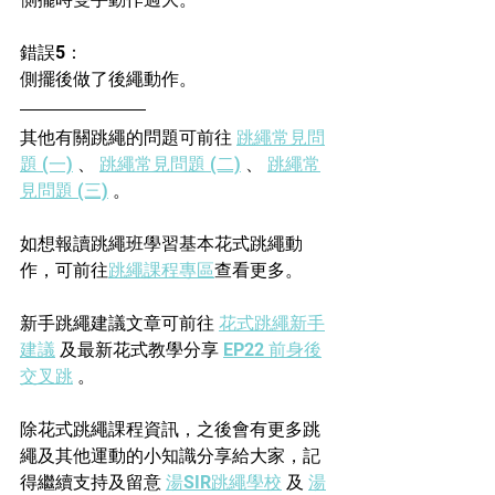
錯誤5：
側擺後做了後繩動作。
其他有關跳繩的問題可前往 
跳繩常見問
題 (一)
 、 
跳繩常見問題 (二)
 、 
跳繩常
見問題 (三)
 。
如想報讀跳繩班學習基本花式跳繩動
作，可前往
跳繩課程專區
查看更多。
新手跳繩建議文章可前往 
花式跳繩新手
建議
 及最新花式教學分享 
EP22 前身後
交叉跳
 。
除花式跳繩課程資訊，之後會有更多跳
繩及其他運動的小知識分享給大家，記
得繼續支持及留意 
湯SIR跳繩學校
 及 
湯