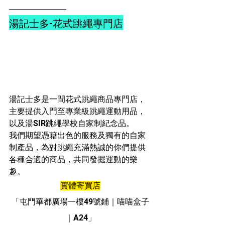
湯記士多-花式跳繩專門店
湯記士多是一間花式跳繩商品專門店，
主要提供入門至專業級跳繩運動用品，
以及湯SIR跳繩學校自家制紀念品。
我們期望憑藉出色的服務及獨有的自家
制產品，為對跳繩充滿熱誠的你們提供
各種合適的商品，共同發掘運動的樂
趣。
實體寄買店
「屯門華都廣場一樓49號鋪｜喵喵盒子
｜A24」