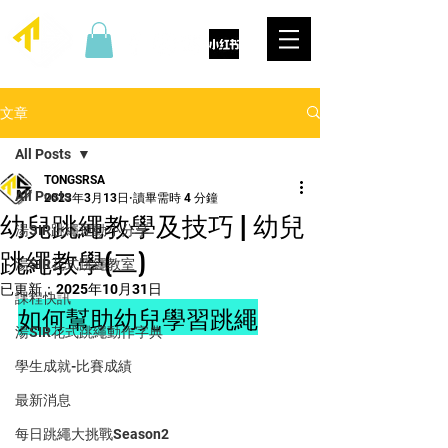
文章
All Posts
TONGSRSA
All Posts
2023年3月13日
讀畢需時 4 分鐘
幼兒跳繩教學及技巧 | 幼兒
湯SIR跳繩運動小分享
跳繩教學(二)
湯SIR花式跳繩教室
已更新：
2025年10月31日
課程快訊
如何幫助幼兒學習跳繩
湯SIR花式跳繩動作字典
學生成就-比賽成績
最新消息
每日跳繩大挑戰Season2