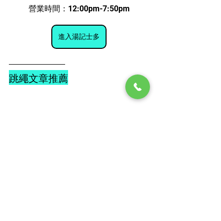
營業時間：12:00pm-7:50pm
進入湯記士多
跳繩文章推薦
想知道跳繩對幼兒及兒童有何好處？可
前往 
培養幼兒進行跳繩及體能運動的重
要原因
 。