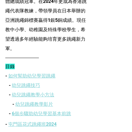
體總成績冠軍。在2024年更成為香港跳
繩代表隊教練，帶領學員在日本舉辦的
亞洲跳繩錦標賽
贏得1銀5銅成績。
現任
教中小學、幼稚園及特殊學校學生，希
望透過多年經驗能夠培育更多跳繩新力
軍。
目錄
- 
如何幫助幼兒學習跳繩
   - 
幼兒跳繩技巧
   - 
幼兒跳繩教學小方法
      - 
幼兒跳繩教學影片
   - 
6個步驟助幼兒學習基本前跳
- 
屯門區花式跳繩班202
4